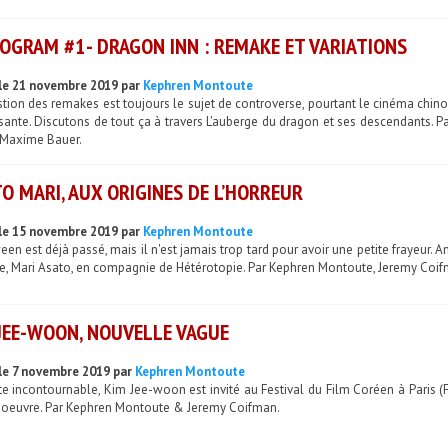
OGRAM #1- DRAGON INN : REMAKE ET VARIATIONS
le 21 novembre 2019 par
Kephren Montoute
stion des remakes est toujours le sujet de controverse, pourtant le cinéma ch
sante. Discutons de tout ça à travers L'auberge du dragon et ses descendants. 
 Maxime Bauer.
O MARI, AUX ORIGINES DE L’HORREUR
le 15 novembre 2019 par
Kephren Montoute
en est déjà passé, mais il n'est jamais trop tard pour avoir une petite frayeur. A
e, Mari Asato, en compagnie de Hétérotopie. Par Kephren Montoute, Jeremy Coi
JEE-WOON, NOUVELLE VAGUE
le 7 novembre 2019 par
Kephren Montoute
e incontournable, Kim Jee-woon est invité au Festival du Film Coréen à Paris (F
 oeuvre. Par Kephren Montoute & Jeremy Coifman.