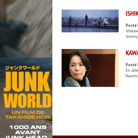
ISHI
Posté 
Ishika
Jeremy
KAWA
Posté 
En att
Naomi.