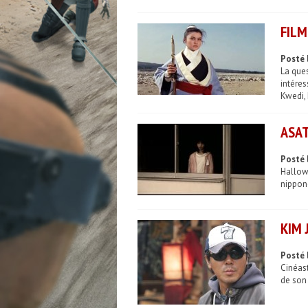
FILM
Posté 
La que
intéres
Kwedi,
ASAT
Posté 
Hallowe
nippon
KIM 
Posté 
Cinéast
de son