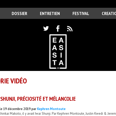
DOSSIER
ENTRETIEN
FESTIVAL
CREATI
RIE VIDÉO
 SHUNJI, PRÉCIOSITÉ ET MÉLANCOLIE
le 19 décembre 2019 par
Kephren Montoute
hinkai Makoto, il y avait Iwai Shunji. Par Kephren Montoute, Justin Kwedi & Jere