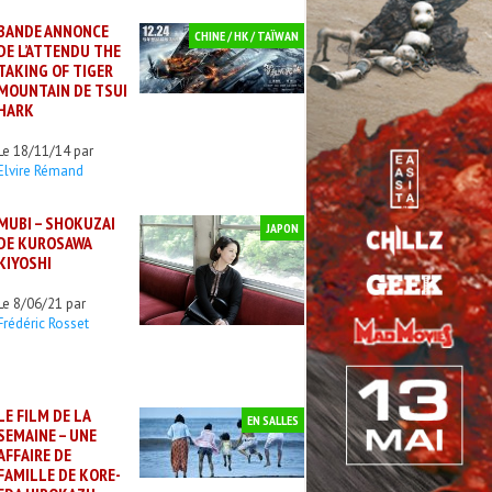
BANDE ANNONCE
CHINE / HK / TAÏWAN
DE L’ATTENDU THE
TAKING OF TIGER
MOUNTAIN DE TSUI
HARK
Le 18/11/14 par
Elvire Rémand
MUBI – SHOKUZAI
JAPON
DE KUROSAWA
KIYOSHI
Le 8/06/21 par
Frédéric Rosset
LE FILM DE LA
EN SALLES
SEMAINE – UNE
AFFAIRE DE
FAMILLE DE KORE-