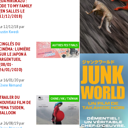
EDA HIROKAZU :
ODE TO MY FAMILY
(EN SALLES LE
12/12/2018)
Le 12/12/18 par
Justin Kwedi
CINGLÉS DU
AUTRES FESTIVALS
CINÉMA : LUMIÈRE
SUR LE JAPON À
ARGENTUEIL
(08/01-
26/01/2020)
Le 16/01/20 par
Elvire Rémand
TRAILER DU
CHINE / HK / TAÏWAN
NOUVEAU FILM DE
PEMA TSEDEN,
BALLOON
Le 26/08/19 par