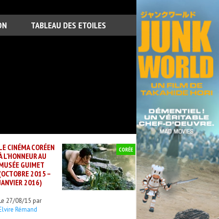
ON
TABLEAU DES ETOILES
LE CINÉMA CORÉEN
CORÉE
À L’HONNEUR AU
MUSÉE GUIMET
(OCTOBRE 2015 –
JANVIER 2016)
Le 27/08/15 par
Elvire Rémand