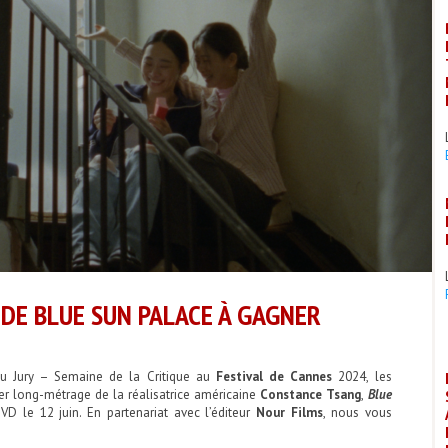
 DE BLUE SUN PALACE À GAGNER
du Jury – Semaine de la Critique au
Festival de Cannes
2024, les
1er long-métrage de la réalisatrice américaine
Constance Tsang
,
Blue
VD le 12 juin. En partenariat avec l’éditeur
Nour Films
, nous vous