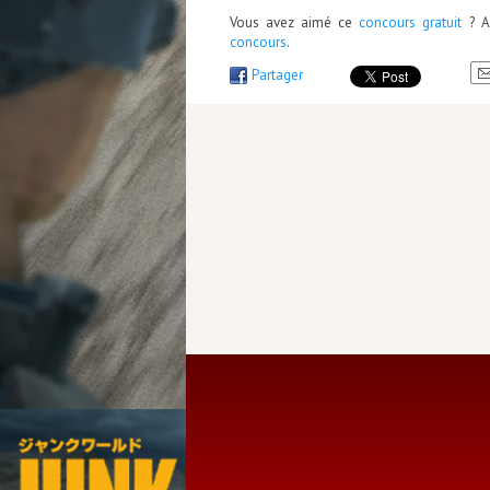
Vous avez aimé ce
concours gratuit
? Al
concours
.
Partager