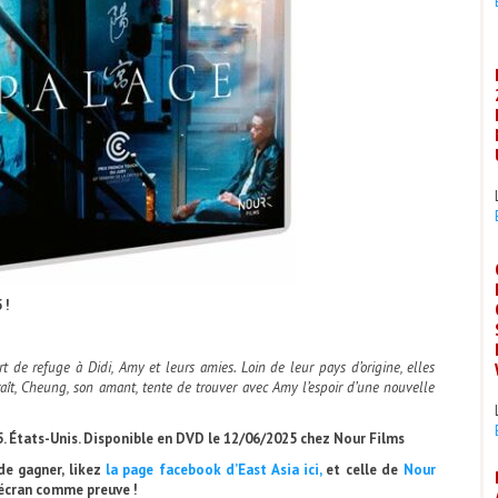
 !
 de refuge à Didi, Amy et leurs amies. Loin de leur pays d’origine, elles
aît, Cheung, son amant, tente de trouver avec Amy l’espoir d’une nouvelle
. États-Unis. Disponible en DVD
le 12/06/2025
chez Nour Films
e gagner, likez
la page facebook d’East Asia ici,
et celle de
Nour
’écran comme preuve !