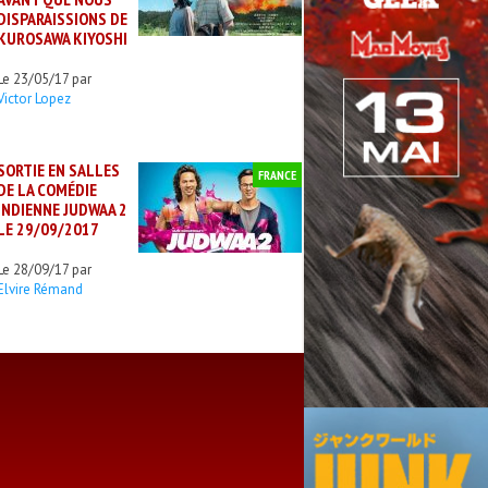
DISPARAISSIONS DE
KUROSAWA KIYOSHI
Le 23/05/17 par
Victor Lopez
SORTIE EN SALLES
FRANCE
DE LA COMÉDIE
INDIENNE JUDWAA 2
LE 29/09/2017
Le 28/09/17 par
Elvire Rémand