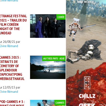
Elvire Rémand
ETRANGE FESTIVAL
CORÉE
2021 – TRAILER DU
FILM CORÉEN
NIGHT OF THE
UNDEAD
Le 26/08/21 par
Elvire Rémand
CANNES 2015 :
AUTRES PAYS - ASIE
EXTRAITS DE
CEMETERY OF
SPLENDOUR
D’APICHATPONG
WEERASETHAKUL
Le 12/05/15 par
Elvire Rémand
POD-CANNES # 3 :
CANNES
AVANT QUE NOUS