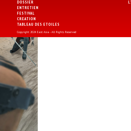
DOSSIER
L
ENTRETIEN
FESTIVAL
CREATION
TABLEAU DES ETOILES
Copyright 2024 East Asia - All Rights Reserved