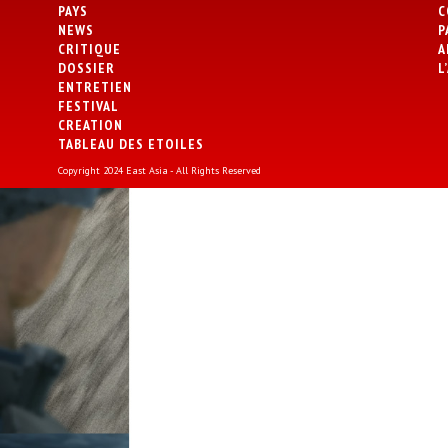
PAYS
C
NEWS
P
CRITIQUE
A
DOSSIER
L
ENTRETIEN
FESTIVAL
CREATION
TABLEAU DES ETOILES
Copyright 2024 East Asia - All Rights Reserved