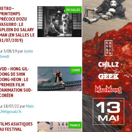
RETRO –
EN SALLES
PRINTEMPS
PRÉCOCE D’OZU
YASUJIRO : LE
SPLEEN DU SALARY
MAN (EN SALLES LE
31/07/2019)
Le 5/08/19 par
Justin
Kwedi
VOD – HONG GIL-
CORÉE
DONG DE SHIN
DONG-HEON : LE
PREMIER FILM
D’ANIMATION SUD-
CORÉEN
Le 18/07/22 par
Marc
L'Helgoualc'h
FILMS ASIATIQUES
FRANCE
AU FESTIVAL