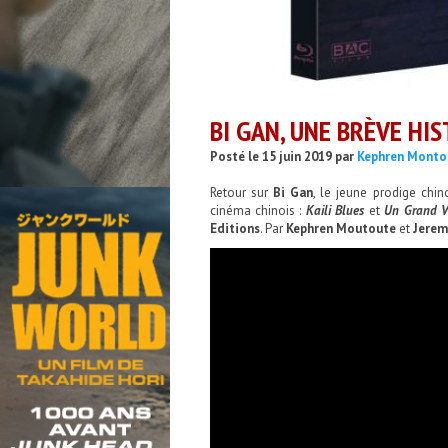
BI GAN, UNE BRÈVE HIS
Posté le 15 juin 2019 par
Kephren Monto
Retour sur
Bi Gan
, le jeune prodige chi
cinéma chinois :
Kaili Blues
et
Un Grand Vo
Editions
. Par
Kephren Moutoute
et
Jerem