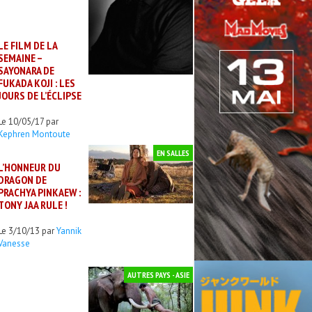
LE FILM DE LA
SEMAINE –
SAYONARA DE
FUKADA KOJI : LES
JOURS DE L’ÉCLIPSE
Le 10/05/17 par
Kephren Montoute
EN SALLES
L’HONNEUR DU
DRAGON DE
PRACHYA PINKAEW :
TONY JAA RULE !
Le 3/10/13 par
Yannik
Vanesse
AUTRES PAYS - ASIE