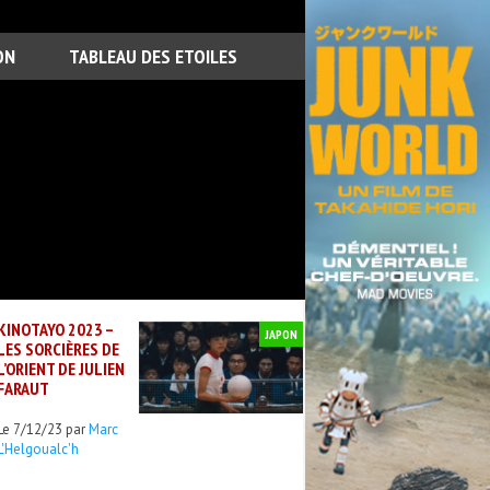
ON
TABLEAU DES ETOILES
KINOTAYO 2023 –
JAPON
LES SORCIÈRES DE
L’ORIENT DE JULIEN
FARAUT
Le 7/12/23 par
Marc
L'Helgoualc'h