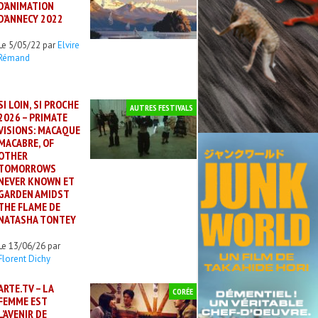
D’ANIMATION
D’ANNECY 2022
Le 5/05/22 par
Elvire
Rémand
SI LOIN, SI PROCHE
AUTRES FESTIVALS
2026 – PRIMATE
VISIONS: MACAQUE
MACABRE, OF
OTHER
TOMORROWS
NEVER KNOWN ET
GARDEN AMIDST
THE FLAME DE
NATASHA TONTEY
Le 13/06/26 par
Florent Dichy
ARTE.TV – LA
CORÉE
FEMME EST
L’AVENIR DE