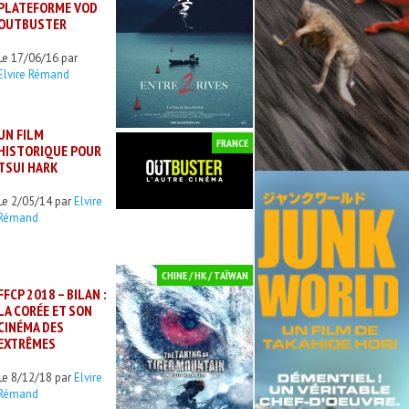
PLATEFORME VOD
OUTBUSTER
Le 17/06/16 par
Elvire Rémand
UN FILM
FRANCE
HISTORIQUE POUR
TSUI HARK
Le 2/05/14 par
Elvire
Rémand
CHINE / HK / TAÏWAN
FFCP 2018 – BILAN :
LA CORÉE ET SON
CINÉMA DES
EXTRÊMES
Le 8/12/18 par
Elvire
Rémand