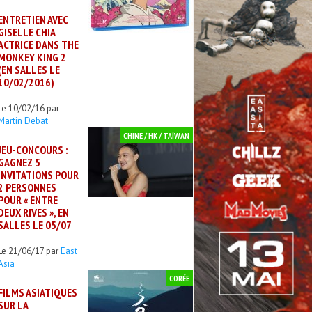
ENTRETIEN AVEC
GISELLE CHIA
ACTRICE DANS THE
MONKEY KING 2
(EN SALLES LE
10/02/2016)
Le 10/02/16 par
Martin Debat
CHINE / HK / TAÏWAN
JEU-CONCOURS :
GAGNEZ 5
INVITATIONS POUR
2 PERSONNES
POUR « ENTRE
DEUX RIVES », EN
SALLES LE 05/07
Le 21/06/17 par
East
Asia
CORÉE
FILMS ASIATIQUES
SUR LA