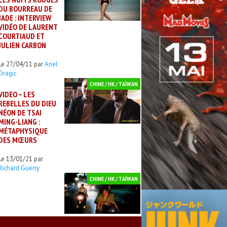
DU BOURREAU DE
JADE : INTERVIEW
VIDÉO DE LAURENT
COURTIAUD ET
JULIEN CARBON
Le 27/04/11 par
Anel
Dragic
CHINE / HK / TAÏWAN
VIDEO – LES
REBELLES DU DIEU
NÉON DE TSAI
MING-LIANG :
MÉTAPHYSIQUE
DES MŒURS
Le 13/01/21 par
Richard Guerry
CHINE / HK / TAÏWAN