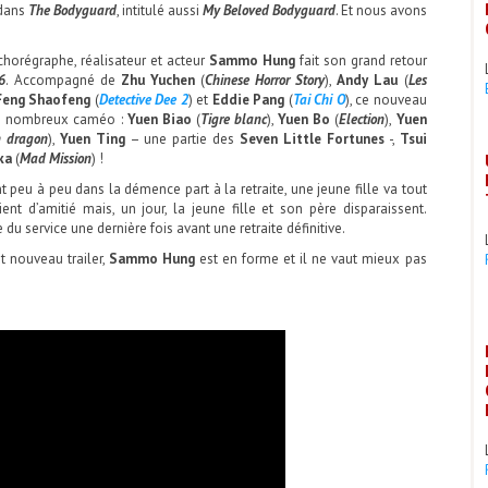
 dans
The Bodyguard
, intitulé aussi
My Beloved Bodyguard
. Et nous avons
chorégraphe, réalisateur et acteur
Sammo Hung
fait son grand retour
 6
. Accompagné de
Zhu Yuchen
(
Chinese Horror Story
),
Andy Lau
(
Les
Feng Shaofeng
(
Detective Dee 2
) et
Eddie Pang
(
Tai Chi O
), ce nouveau
 de nombreux caméo :
Yuen Biao
(
Tigre blanc
),
Yuen Bo
(
Election
),
Yuen
n dragon
),
Yuen Ting
– une partie des
Seven Little Fortunes
-,
Tsui
ka
(
Mad Mission
) !
peu à peu dans la démence part à la retraite, une jeune fille va tout
ent d’amitié mais, un jour, la jeune fille et son père disparaissent.
du service une dernière fois avant une retraite définitive.
t nouveau trailer,
Sammo Hung
est en forme et il ne vaut mieux pas