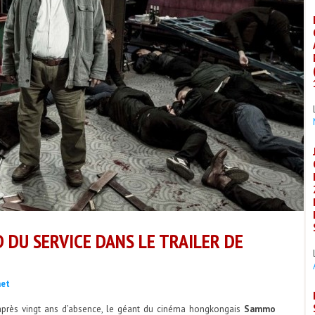
DU SERVICE DANS LE TRAILER DE
net
après vingt ans d’absence, le géant du cinéma hongkongais
Sammo