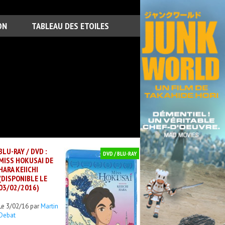
ON
TABLEAU DES ETOILES
BLU-RAY / DVD :
DVD / BLU-RAY
MISS HOKUSAI DE
HARA KEIICHI
(DISPONIBLE LE
03/02/2016)
Le 3/02/16 par
Martin
Debat