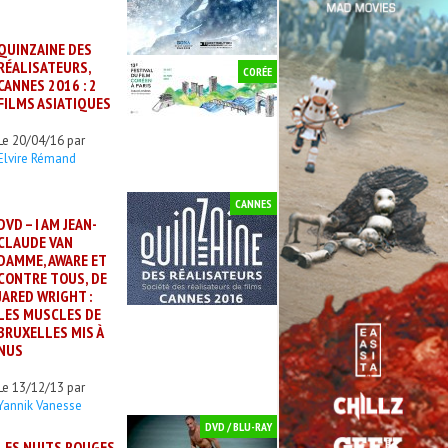
QUINZAINE DES
RÉALISATEURS,
CORÉE
CANNES 2016 : 2
FILMS ASIATIQUES
Le 20/04/16 par
Elvire Rémand
CANNES
DVD – I AM JEAN-
CLAUDE VAN
DAMME, AWARE ET
CONTRE TOUS, DE
JARED WRIGHT :
LES MUSCLES DE
BRUXELLES MIS À
NUS
Le 13/12/13 par
Yannik Vanesse
DVD / BLU-RAY
LES NUITS ROUGES