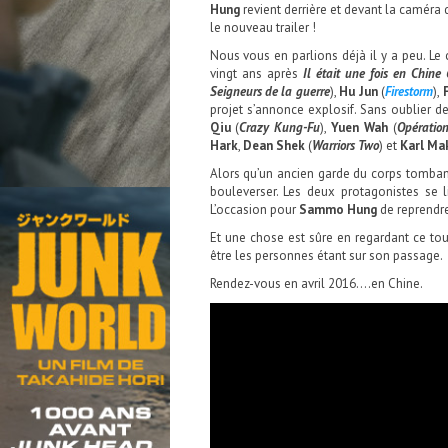
Hung
revient derrière et devant la caméra
le nouveau trailer !
Nous vous en parlions déjà il y a peu. Le 
vingt ans après
Il était une fois en Chine
Seigneurs de la guerre
),
Hu Jun
(
Firestorm
),
projet s’annonce explosif. Sans oublier
Qiu
(
Crazy Kung-Fu
),
Yuen Wah
(
Opératio
Hark
,
Dean Shek
(
Warriors Two
) et
Karl Ma
Alors qu’un ancien garde du corps tombant 
bouleverser. Les deux protagonistes se li
L’occasion pour
Sammo Hung
de reprendre 
Et une chose est sûre en regardant ce tou
être les personnes étant sur son passage.
Rendez-vous en avril 2016….en Chine.