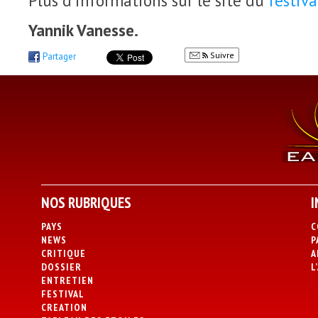
Plus d’informations sur le site du
festiva
Yannik Vanesse.
Suivre
Partager
NOS RUBRIQUES
I
PAYS
C
NEWS
P
CRITIQUE
A
DOSSIER
L
ENTRETIEN
FESTIVAL
CREATION