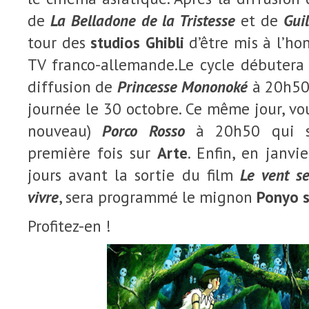
de
La Belladone de la Tristesse
et de
Gui
tour des
studios Ghibli
d’être mis à l’ho
TV franco-allemande.
Le cycle débutera
diffusion de
Princesse Mononoké
à 20h50,
journée le 30 octobre. Ce même jour, vou
nouveau)
Porco Rosso
à 20h50 qui se
première fois sur
Arte
. Enfin, en janvi
jours avant la sortie du film
Le vent se
vivre
, sera programmé le mignon
Ponyo s
Profitez-en !