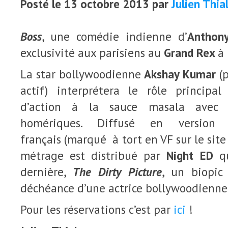
Posté le 13 octobre 2013 par
Julien Thia
Boss
, une comédie indienne d’
Anthon
exclusivité aux parisiens au
Grand Rex
à 
La star bollywoodienne
Akshay Kumar
(
actif) interprétera le rôle principa
d’action à la sauce masala avec d
homériques. Diffusé en version or
français (marqué à tort en VF sur le sit
métrage est distribué par
Night ED
qu
dernière,
The Dirty Picture
, un biopic 
déchéance d’une actrice bollywoodienne
Pour les réservations c’est par
ici
!