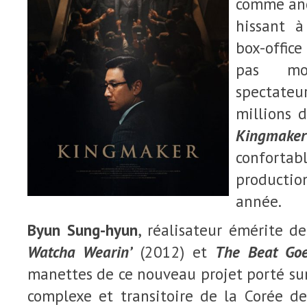
comme anc
hissant 
box-offic
pas mo
spectateu
millions d
Kingmaker
confor
productio
année.
Byun Sung-hyun
, réalisateur émérite d
Watcha Wearin’
(2012) et
The Beat Go
manettes de ce nouveau projet porté sur
complexe et transitoire de la Corée de